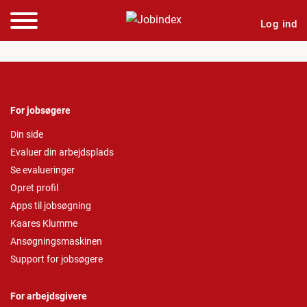
Log ind
For jobsøgere
Din side
Evaluer din arbejdsplads
Se evalueringer
Opret profil
Apps til jobsøgning
Kaares Klumme
Ansøgningsmaskinen
Support for jobsøgere
For arbejdsgivere