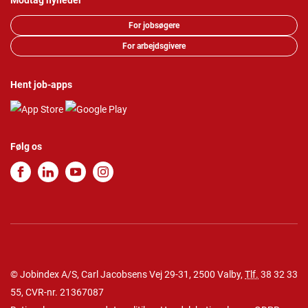
Modtag nyheder
For jobsøgere
For arbejdsgivere
Hent job-apps
Følg os
© Jobindex A/S, Carl Jacobsens Vej 29-31, 2500 Valby,
Tlf.
38 32 33
55
, CVR-nr. 21367087