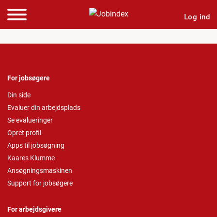
Log ind
For jobsøgere
Din side
Evaluer din arbejdsplads
Se evalueringer
Opret profil
Apps til jobsøgning
Kaares Klumme
Ansøgningsmaskinen
Support for jobsøgere
For arbejdsgivere