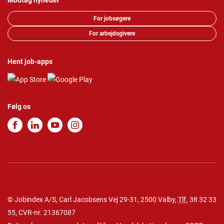
Modtag nyheder
For jobsøgere
For arbejdsgivere
Hent job-apps
Følg os
© Jobindex A/S, Carl Jacobsens Vej 29-31, 2500 Valby,
Tlf.
38 32 33
55
, CVR-nr. 21367087