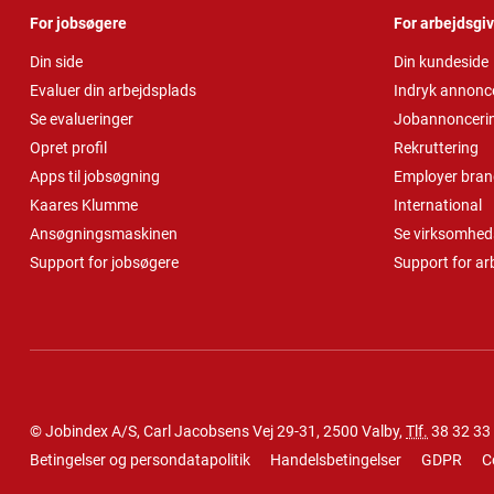
For jobsøgere
For arbejdsgi
Din side
Din kundeside
Evaluer din arbejdsplads
Indryk annonc
Se evalueringer
Jobannonceri
Opret profil
Rekruttering
Apps til jobsøgning
Employer bran
Kaares Klumme
International
Ansøgningsmaskinen
Se virksomheds
Support for jobsøgere
Support for ar
© Jobindex A/S, Carl Jacobsens Vej 29-31, 2500 Valby,
Tlf.
38 32 33
Betingelser og persondatapolitik
Handelsbetingelser
GDPR
C