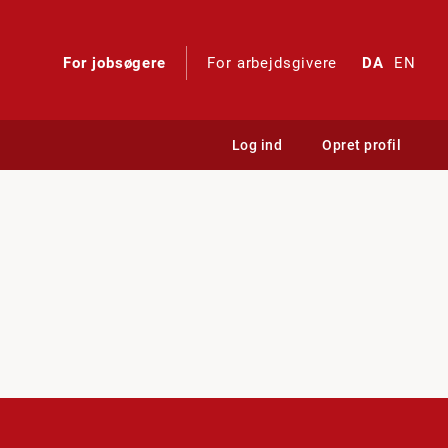
For jobsøgere
For arbejdsgivere
DA
EN
Log ind
Opret profil