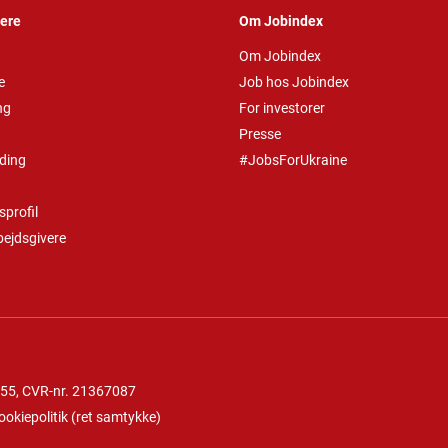
vere
Om Jobindex
Om Jobindex
e
Job hos Jobindex
ng
For investorer
Presse
ding
#JobsForUkraine
profil
bejdsgivere
 55
, CVR-nr. 21367087
ookiepolitik
(
ret samtykke
)