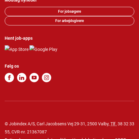
Modtag nyheder
For jobsøgere
For arbejdsgivere
Hent job-apps
Følg os
© Jobindex A/S, Carl Jacobsens Vej 29-31, 2500 Valby,
Tlf.
38 32 33
55
, CVR-nr. 21367087