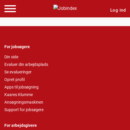
Log ind
For jobsøgere
Din side
Evaluer din arbejdsplads
Se evalueringer
Opret profil
Apps til jobsøgning
Kaares Klumme
Ansøgningsmaskinen
Support for jobsøgere
For arbejdsgivere