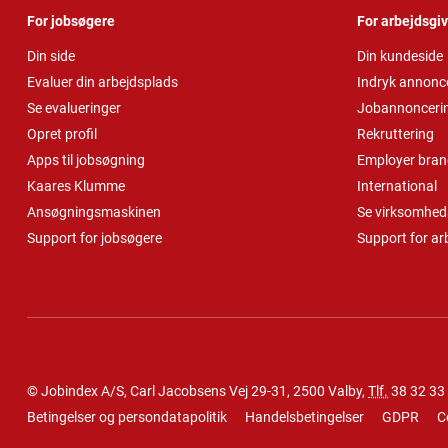
For jobsøgere
For arbejdsgi
Din side
Din kundeside
Evaluer din arbejdsplads
Indryk annonc
Se evalueringer
Jobannonceri
Opret profil
Rekruttering
Apps til jobsøgning
Employer bran
Kaares Klumme
International
Ansøgningsmaskinen
Se virksomheds
Support for jobsøgere
Support for ar
© Jobindex A/S, Carl Jacobsens Vej 29-31, 2500 Valby,
Tlf.
38 32 33
Betingelser og persondatapolitik
Handelsbetingelser
GDPR
C