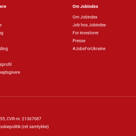
vere
Om Jobindex
Om Jobindex
e
Job hos Jobindex
ng
For investorer
Presse
ding
#JobsForUkraine
profil
bejdsgivere
 55
, CVR-nr. 21367087
ookiepolitik
(
ret samtykke
)