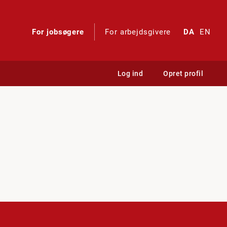
For jobsøgere
For arbejdsgivere
DA
EN
Log ind
Opret profil