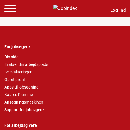
Log ind
For jobsøgere
Din side
Evaluer din arbejdsplads
Se evalueringer
Opret profil
Apps til jobsøgning
Kaares Klumme
Ansøgningsmaskinen
Support for jobsøgere
For arbejdsgivere