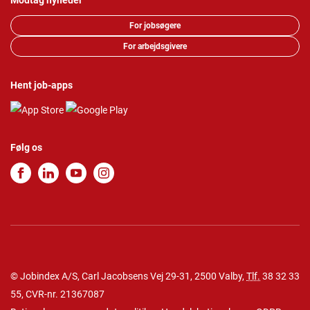
Modtag nyheder
For jobsøgere
For arbejdsgivere
Hent job-apps
Følg os
© Jobindex A/S, Carl Jacobsens Vej 29-31, 2500 Valby,
Tlf.
38 32 33
55
, CVR-nr. 21367087