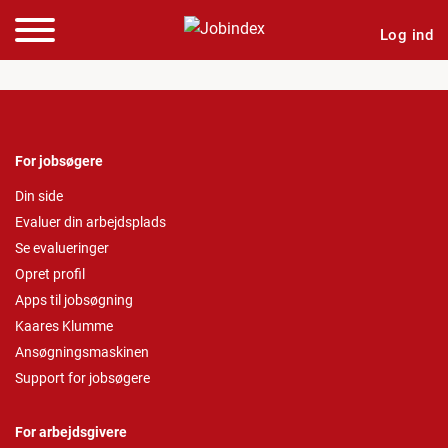
Log ind
For jobsøgere
Din side
Evaluer din arbejdsplads
Se evalueringer
Opret profil
Apps til jobsøgning
Kaares Klumme
Ansøgningsmaskinen
Support for jobsøgere
For arbejdsgivere