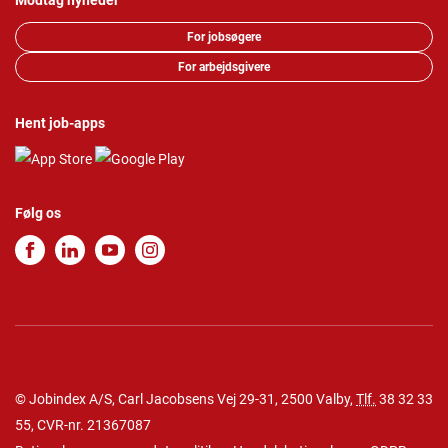
Modtag nyheder
For jobsøgere
For arbejdsgivere
Hent job-apps
Følg os
© Jobindex A/S, Carl Jacobsens Vej 29-31, 2500 Valby,
Tlf.
38 32 33
55
, CVR-nr. 21367087