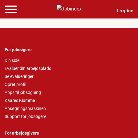
Log ind
For jobsøgere
Din side
Evaluer din arbejdsplads
Se evalueringer
Opret profil
Apps til jobsøgning
Kaares Klumme
Ansøgningsmaskinen
Support for jobsøgere
For arbejdsgivere