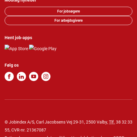
Modtag nyheder
For jobsøgere
For arbejdsgivere
Hent job-apps
Følg os
© Jobindex A/S, Carl Jacobsens Vej 29-31, 2500 Valby,
Tlf.
38 32 33
55
, CVR-nr. 21367087