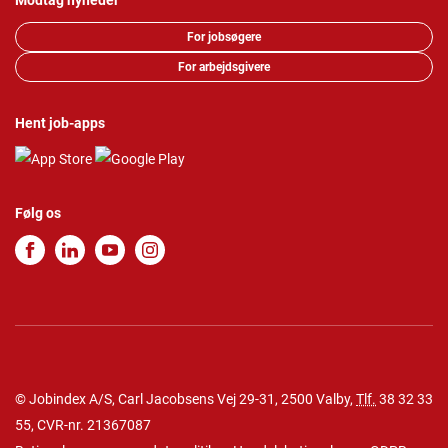
Modtag nyheder
For jobsøgere
For arbejdsgivere
Hent job-apps
Følg os
© Jobindex A/S, Carl Jacobsens Vej 29-31, 2500 Valby,
Tlf.
38 32 33
55
, CVR-nr. 21367087