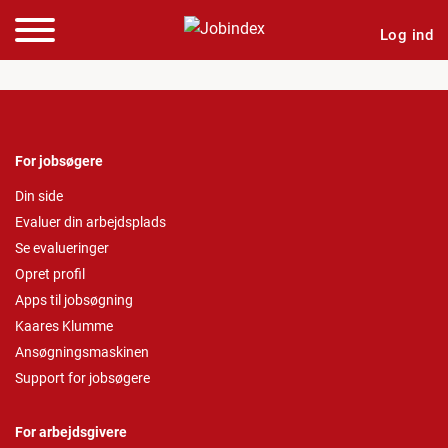
Log ind
For jobsøgere
Din side
Evaluer din arbejdsplads
Se evalueringer
Opret profil
Apps til jobsøgning
Kaares Klumme
Ansøgningsmaskinen
Support for jobsøgere
For arbejdsgivere