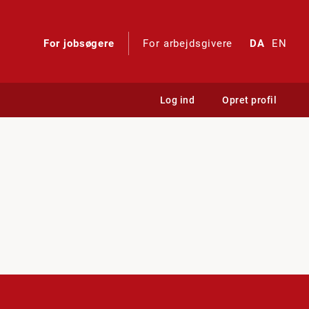
For jobsøgere
For arbejdsgivere
DA
EN
Log ind
Opret profil