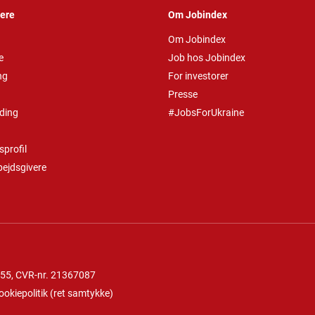
vere
Om Jobindex
Om Jobindex
e
Job hos Jobindex
ng
For investorer
Presse
ding
#JobsForUkraine
profil
bejdsgivere
 55
, CVR-nr. 21367087
ookiepolitik
(
ret samtykke
)