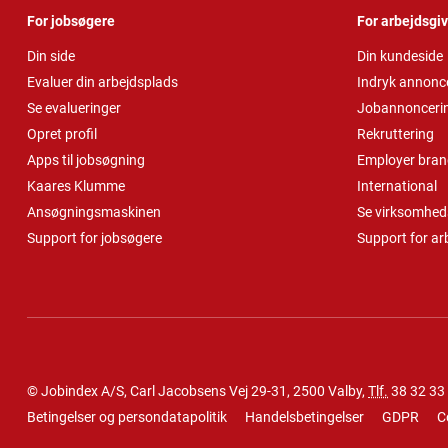
For jobsøgere
For arbejdsgi
Din side
Din kundeside
Evaluer din arbejdsplads
Indryk annonc
Se evalueringer
Jobannonceri
Opret profil
Rekruttering
Apps til jobsøgning
Employer bran
Kaares Klumme
International
Ansøgningsmaskinen
Se virksomheds
Support for jobsøgere
Support for ar
© Jobindex A/S, Carl Jacobsens Vej 29-31, 2500 Valby,
Tlf.
38 32 33
Betingelser og persondatapolitik
Handelsbetingelser
GDPR
C