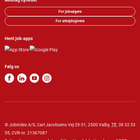
Modtag nyheder
For jobsøgere
For arbejdsgivere
Hent job-apps
Følg os
© Jobindex A/S, Carl Jacobsens Vej 29-31, 2500 Valby,
Tlf.
38 32 33
55
, CVR-nr. 21367087