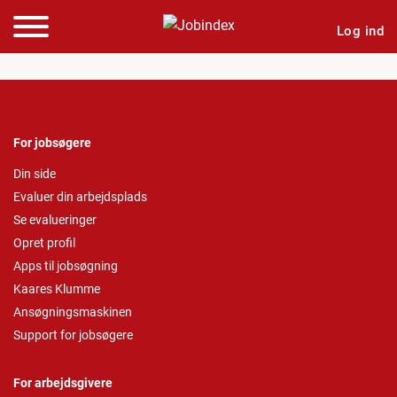
Log ind
For jobsøgere
Din side
Evaluer din arbejdsplads
Se evalueringer
Opret profil
Apps til jobsøgning
Kaares Klumme
Ansøgningsmaskinen
Support for jobsøgere
For arbejdsgivere