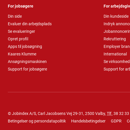
For jobsøgere
For arbejdsgi
Din side
Din kundeside
Evaluer din arbejdsplads
Indryk annonc
Se evalueringer
Jobannonceri
Opret profil
Rekruttering
Apps til jobsøgning
Employer bran
Kaares Klumme
International
Ansøgningsmaskinen
Se virksomheds
Support for jobsøgere
Support for ar
© Jobindex A/S, Carl Jacobsens Vej 29-31, 2500 Valby,
Tlf.
38 32 33
Betingelser og persondatapolitik
Handelsbetingelser
GDPR
C