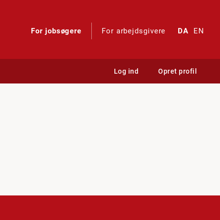
For jobsøgere
For arbejdsgivere
DA
EN
Log ind
Opret profil