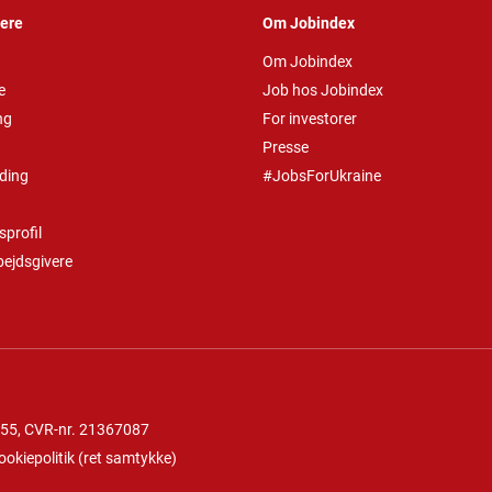
vere
Om Jobindex
Om Jobindex
e
Job hos Jobindex
ng
For investorer
Presse
ding
#JobsForUkraine
profil
bejdsgivere
 55
, CVR-nr. 21367087
ookiepolitik
(
ret samtykke
)