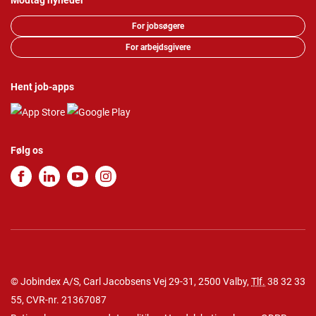
Modtag nyheder
For jobsøgere
For arbejdsgivere
Hent job-apps
Følg os
© Jobindex A/S, Carl Jacobsens Vej 29-31, 2500 Valby,
Tlf.
38 32 33
55
, CVR-nr. 21367087