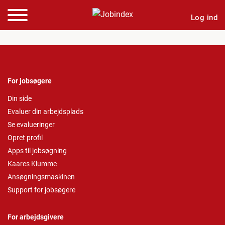
Log ind
For jobsøgere
Din side
Evaluer din arbejdsplads
Se evalueringer
Opret profil
Apps til jobsøgning
Kaares Klumme
Ansøgningsmaskinen
Support for jobsøgere
For arbejdsgivere