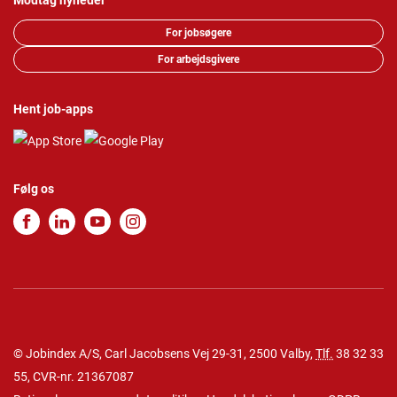
Modtag nyheder
For jobsøgere
For arbejdsgivere
Hent job-apps
Følg os
© Jobindex A/S, Carl Jacobsens Vej 29-31, 2500 Valby,
Tlf.
38 32 33
55
, CVR-nr. 21367087