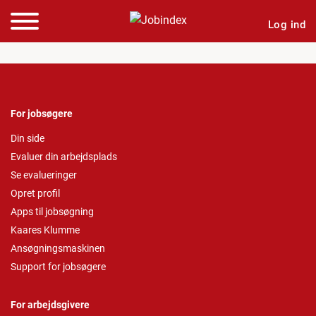
Log ind
For jobsøgere
Din side
Evaluer din arbejdsplads
Se evalueringer
Opret profil
Apps til jobsøgning
Kaares Klumme
Ansøgningsmaskinen
Support for jobsøgere
For arbejdsgivere