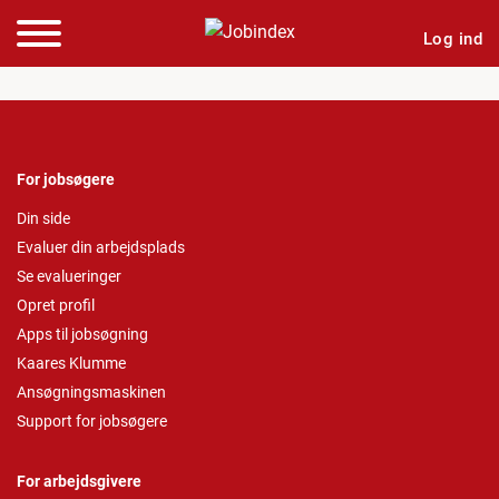
Log ind
For jobsøgere
Din side
Evaluer din arbejdsplads
Se evalueringer
Opret profil
Apps til jobsøgning
Kaares Klumme
Ansøgningsmaskinen
Support for jobsøgere
For arbejdsgivere