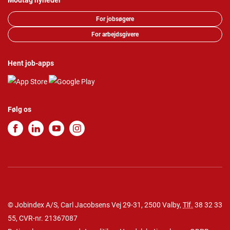
Modtag nyheder
For jobsøgere
For arbejdsgivere
Hent job-apps
Følg os
© Jobindex A/S, Carl Jacobsens Vej 29-31, 2500 Valby,
Tlf.
38 32 33
55
, CVR-nr. 21367087