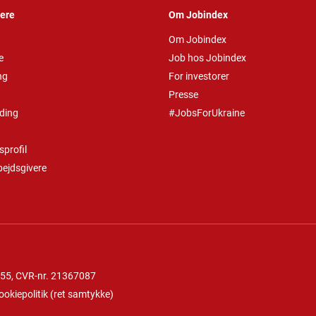
vere
Om Jobindex
Om Jobindex
e
Job hos Jobindex
ng
For investorer
Presse
ding
#JobsForUkraine
profil
bejdsgivere
 55
, CVR-nr. 21367087
ookiepolitik
(
ret samtykke
)