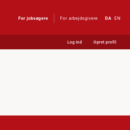
For jobsøgere
For arbejdsgivere
DA
EN
Log ind
Opret profil