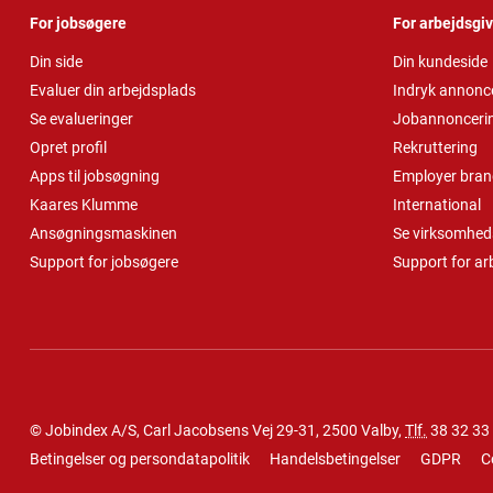
For jobsøgere
For arbejdsgi
Din side
Din kundeside
Evaluer din arbejdsplads
Indryk annonc
Se evalueringer
Jobannonceri
Opret profil
Rekruttering
Apps til jobsøgning
Employer bran
Kaares Klumme
International
Ansøgningsmaskinen
Se virksomheds
Support for jobsøgere
Support for ar
© Jobindex A/S, Carl Jacobsens Vej 29-31, 2500 Valby,
Tlf.
38 32 33
Betingelser og persondatapolitik
Handelsbetingelser
GDPR
C