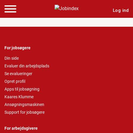
Log ind
For jobsøgere
Din side
Evaluer din arbejdsplads
Se evalueringer
Opret profil
Apps til jobsøgning
Kaares Klumme
Ansøgningsmaskinen
Support for jobsøgere
For arbejdsgivere