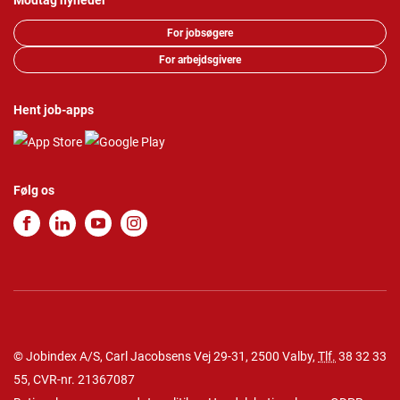
Modtag nyheder
For jobsøgere
For arbejdsgivere
Hent job-apps
Følg os
© Jobindex A/S, Carl Jacobsens Vej 29-31, 2500 Valby,
Tlf.
38 32 33
55
, CVR-nr. 21367087