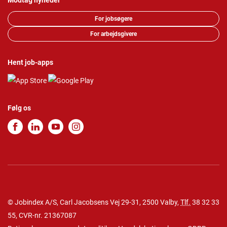
Modtag nyheder
For jobsøgere
For arbejdsgivere
Hent job-apps
Følg os
© Jobindex A/S, Carl Jacobsens Vej 29-31, 2500 Valby,
Tlf.
38 32 33
55
, CVR-nr. 21367087