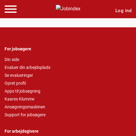
Log ind
For jobsøgere
Din side
Evaluer din arbejdsplads
Se evalueringer
Opret profil
Apps til jobsøgning
Kaares Klumme
Ansøgningsmaskinen
Support for jobsøgere
For arbejdsgivere