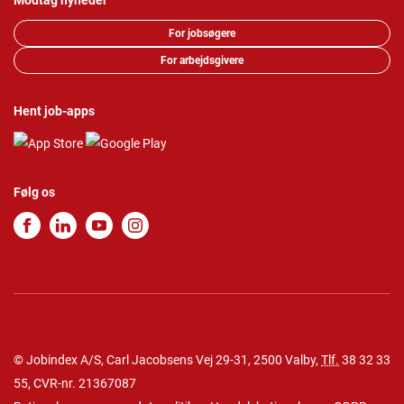
Modtag nyheder
For jobsøgere
For arbejdsgivere
Hent job-apps
Følg os
© Jobindex A/S, Carl Jacobsens Vej 29-31, 2500 Valby,
Tlf.
38 32 33
55
, CVR-nr. 21367087