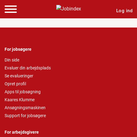
Log ind
For jobsøgere
Din side
Evaluer din arbejdsplads
Se evalueringer
Opret profil
Apps til jobsøgning
Kaares Klumme
Ansøgningsmaskinen
Support for jobsøgere
For arbejdsgivere