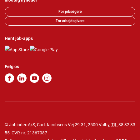
Modtag nyheder
For jobsøgere
For arbejdsgivere
Hent job-apps
Følg os
© Jobindex A/S, Carl Jacobsens Vej 29-31, 2500 Valby,
Tlf.
38 32 33
55
, CVR-nr. 21367087