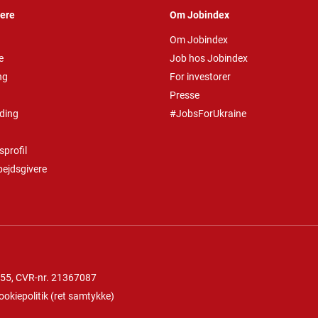
vere
Om Jobindex
Om Jobindex
e
Job hos Jobindex
ng
For investorer
Presse
ding
#JobsForUkraine
profil
bejdsgivere
 55
, CVR-nr. 21367087
ookiepolitik
(
ret samtykke
)