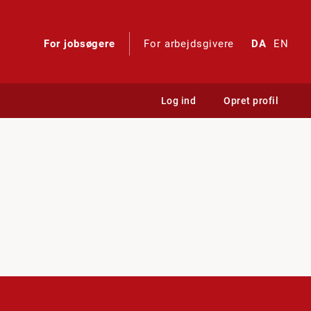
For jobsøgere
For arbejdsgivere
DA
EN
Log ind
Opret profil