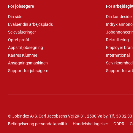
For jobsøgere
For arbejdsgi
Din side
Din kundeside
Evaluer din arbejdsplads
Indryk annonc
Se evalueringer
Jobannonceri
Opret profil
Rekruttering
Apps til jobsøgning
Employer bran
Kaares Klumme
International
Ansøgningsmaskinen
Se virksomheds
Support for jobsøgere
Support for ar
© Jobindex A/S, Carl Jacobsens Vej 29-31, 2500 Valby,
Tlf.
38 32 33
Betingelser og persondatapolitik
Handelsbetingelser
GDPR
C