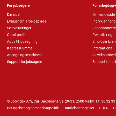
For jobsøgere
For arbejdsgi
Din side
Din kundeside
Evaluer din arbejdsplads
Indryk annonc
Se evalueringer
Jobannonceri
Opret profil
Rekruttering
Apps til jobsøgning
Employer bran
Kaares Klumme
International
Ansøgningsmaskinen
Se virksomheds
Support for jobsøgere
Support for ar
© Jobindex A/S, Carl Jacobsens Vej 29-31, 2500 Valby,
Tlf.
38 32 33
Betingelser og persondatapolitik
Handelsbetingelser
GDPR
C