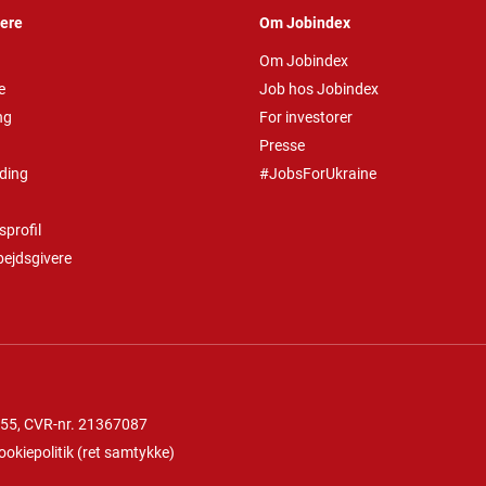
vere
Om Jobindex
Om Jobindex
e
Job hos Jobindex
ng
For investorer
Presse
ding
#JobsForUkraine
profil
bejdsgivere
 55
, CVR-nr. 21367087
ookiepolitik
(
ret samtykke
)