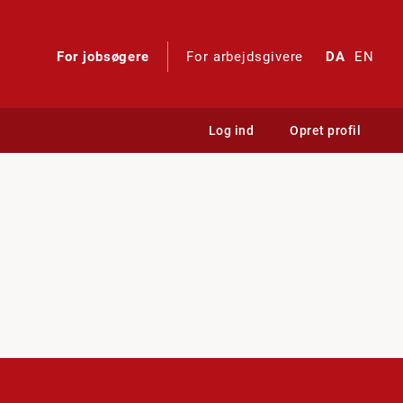
For jobsøgere
For arbejdsgivere
DA
EN
Log ind
Opret profil