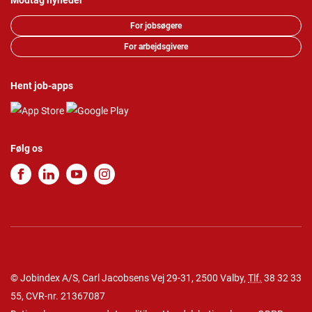
Modtag nyheder
For jobsøgere
For arbejdsgivere
Hent job-apps
Følg os
© Jobindex A/S, Carl Jacobsens Vej 29-31, 2500 Valby,
Tlf.
38 32 33
55
, CVR-nr. 21367087