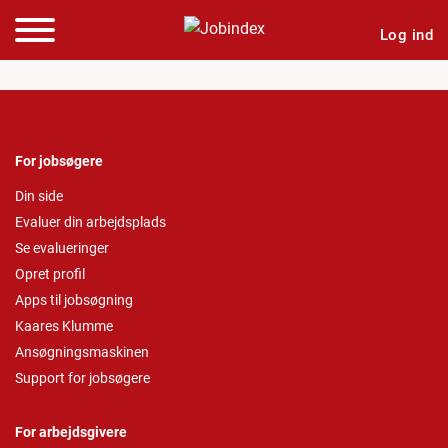
Log ind
For jobsøgere
Din side
Evaluer din arbejdsplads
Se evalueringer
Opret profil
Apps til jobsøgning
Kaares Klumme
Ansøgningsmaskinen
Support for jobsøgere
For arbejdsgivere