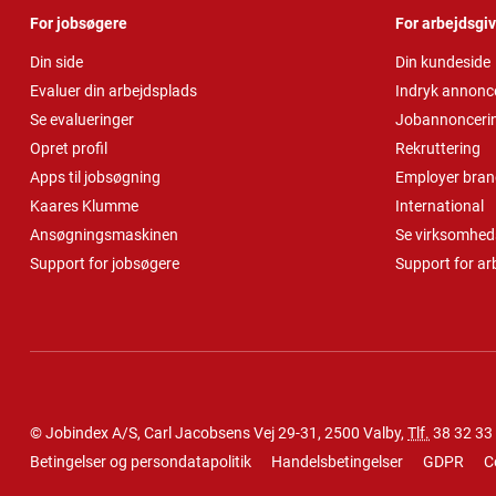
For jobsøgere
For arbejdsgi
Din side
Din kundeside
Evaluer din arbejdsplads
Indryk annonc
Se evalueringer
Jobannonceri
Opret profil
Rekruttering
Apps til jobsøgning
Employer bran
Kaares Klumme
International
Ansøgningsmaskinen
Se virksomheds
Support for jobsøgere
Support for ar
© Jobindex A/S, Carl Jacobsens Vej 29-31, 2500 Valby,
Tlf.
38 32 33
Betingelser og persondatapolitik
Handelsbetingelser
GDPR
C