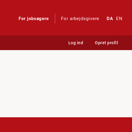
For jobsøgere
For arbejdsgivere
DA
EN
Log ind
Opret profil