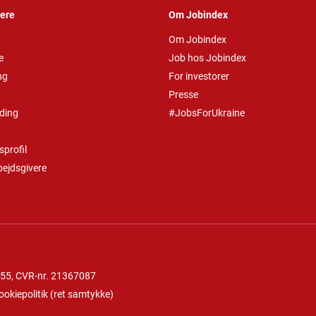
vere
Om Jobindex
Om Jobindex
e
Job hos Jobindex
ng
For investorer
Presse
ding
#JobsForUkraine
profil
bejdsgivere
 55
, CVR-nr. 21367087
ookiepolitik
(
ret samtykke
)