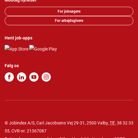
Modtag nyheder
For jobsøgere
For arbejdsgivere
Hent job-apps
Følg os
© Jobindex A/S, Carl Jacobsens Vej 29-31, 2500 Valby,
Tlf.
38 32 33
55
, CVR-nr. 21367087