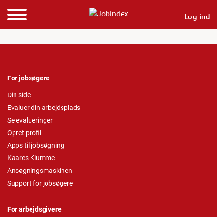
Log ind
For jobsøgere
Din side
Evaluer din arbejdsplads
Se evalueringer
Opret profil
Apps til jobsøgning
Kaares Klumme
Ansøgningsmaskinen
Support for jobsøgere
For arbejdsgivere