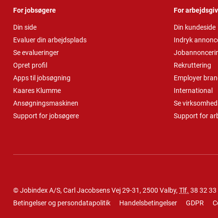
For jobsøgere
For arbejdsgi
Din side
Din kundeside
Evaluer din arbejdsplads
Indryk annonc
Se evalueringer
Jobannonceri
Opret profil
Rekruttering
Apps til jobsøgning
Employer bran
Kaares Klumme
International
Ansøgningsmaskinen
Se virksomheds
Support for jobsøgere
Support for ar
© Jobindex A/S, Carl Jacobsens Vej 29-31, 2500 Valby,
Tlf.
38 32 33
Betingelser og persondatapolitik
Handelsbetingelser
GDPR
C