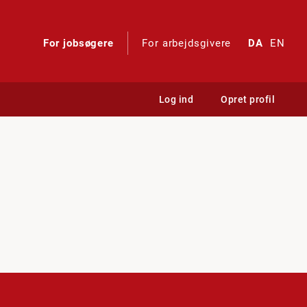
For jobsøgere
For arbejdsgivere
DA
EN
Log ind
Opret profil