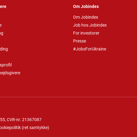
vere
Om Jobindex
Om Jobindex
e
Job hos Jobindex
ng
For investorer
Presse
ding
#JobsForUkraine
profil
bejdsgivere
 55
, CVR-nr. 21367087
ookiepolitik
(
ret samtykke
)