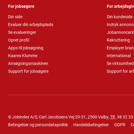
For jobsøgere
For arbejdsgi
Din side
Din kundeside
Evaluer din arbejdsplads
Indryk annonc
Se evalueringer
Jobannonceri
Opret profil
Rekruttering
Apps til jobsøgning
Employer bran
Kaares Klumme
International
Ansøgningsmaskinen
Se virksomheds
Support for jobsøgere
Support for ar
© Jobindex A/S, Carl Jacobsens Vej 29-31, 2500 Valby,
Tlf.
38 32 33
Betingelser og persondatapolitik
Handelsbetingelser
GDPR
C