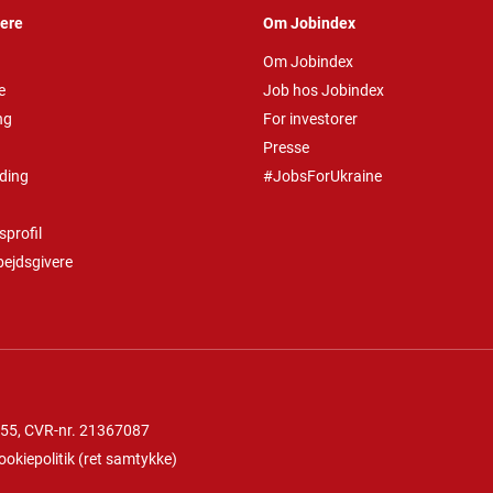
vere
Om Jobindex
Om Jobindex
e
Job hos Jobindex
ng
For investorer
Presse
ding
#JobsForUkraine
profil
bejdsgivere
 55
, CVR-nr. 21367087
ookiepolitik
(
ret samtykke
)