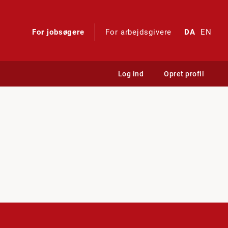
For jobsøgere
For arbejdsgivere
DA
EN
Log ind
Opret profil