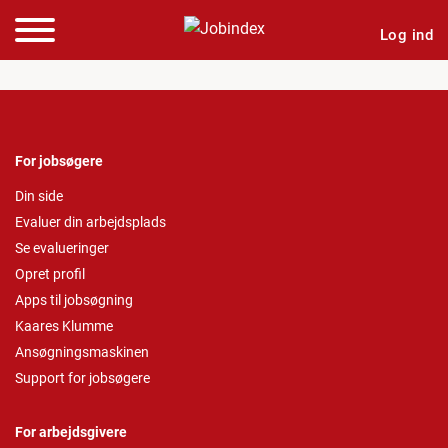
Log ind
For jobsøgere
Din side
Evaluer din arbejdsplads
Se evalueringer
Opret profil
Apps til jobsøgning
Kaares Klumme
Ansøgningsmaskinen
Support for jobsøgere
For arbejdsgivere