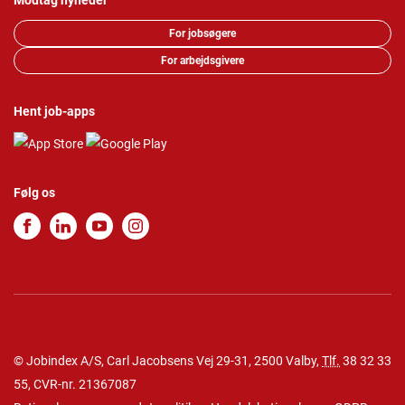
Modtag nyheder
For jobsøgere
For arbejdsgivere
Hent job-apps
Følg os
© Jobindex A/S, Carl Jacobsens Vej 29-31, 2500 Valby,
Tlf.
38 32 33
55
, CVR-nr. 21367087