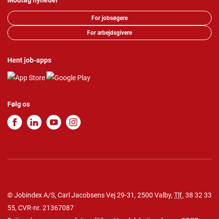
Modtag nyheder
For jobsøgere
For arbejdsgivere
Hent job-apps
Følg os
© Jobindex A/S, Carl Jacobsens Vej 29-31, 2500 Valby,
Tlf.
38 32 33
55
, CVR-nr. 21367087