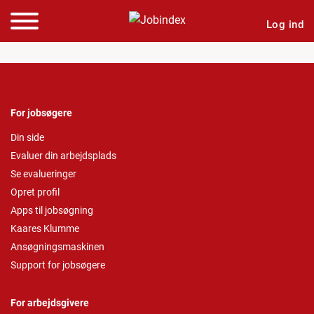
Log ind
For jobsøgere
Din side
Evaluer din arbejdsplads
Se evalueringer
Opret profil
Apps til jobsøgning
Kaares Klumme
Ansøgningsmaskinen
Support for jobsøgere
For arbejdsgivere