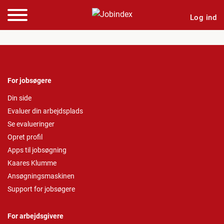
Log ind
For jobsøgere
Din side
Evaluer din arbejdsplads
Se evalueringer
Opret profil
Apps til jobsøgning
Kaares Klumme
Ansøgningsmaskinen
Support for jobsøgere
For arbejdsgivere