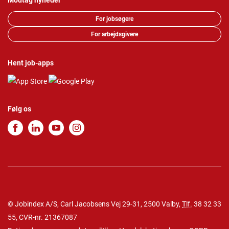
Modtag nyheder
For jobsøgere
For arbejdsgivere
Hent job-apps
Følg os
© Jobindex A/S, Carl Jacobsens Vej 29-31, 2500 Valby,
Tlf.
38 32 33
55
, CVR-nr. 21367087