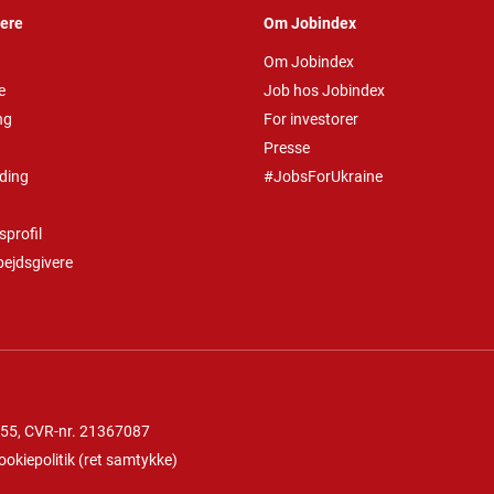
vere
Om Jobindex
Om Jobindex
e
Job hos Jobindex
ng
For investorer
Presse
ding
#JobsForUkraine
profil
bejdsgivere
 55
, CVR-nr. 21367087
ookiepolitik
(
ret samtykke
)