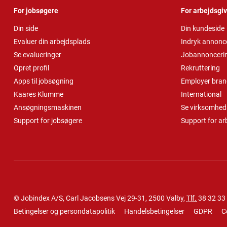
For jobsøgere
For arbejdsgi
Din side
Din kundeside
Evaluer din arbejdsplads
Indryk annonc
Se evalueringer
Jobannonceri
Opret profil
Rekruttering
Apps til jobsøgning
Employer bran
Kaares Klumme
International
Ansøgningsmaskinen
Se virksomheds
Support for jobsøgere
Support for ar
© Jobindex A/S, Carl Jacobsens Vej 29-31, 2500 Valby,
Tlf.
38 32 33
Betingelser og persondatapolitik
Handelsbetingelser
GDPR
C