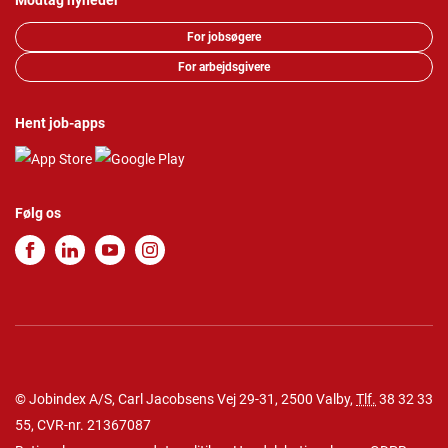
Modtag nyheder
For jobsøgere
For arbejdsgivere
Hent job-apps
Følg os
© Jobindex A/S, Carl Jacobsens Vej 29-31, 2500 Valby,
Tlf.
38 32 33
55
, CVR-nr. 21367087