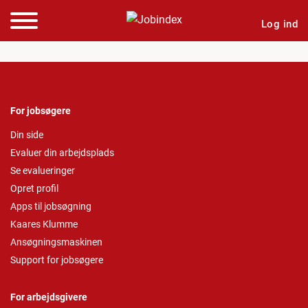
Log ind
For jobsøgere
Din side
Evaluer din arbejdsplads
Se evalueringer
Opret profil
Apps til jobsøgning
Kaares Klumme
Ansøgningsmaskinen
Support for jobsøgere
For arbejdsgivere