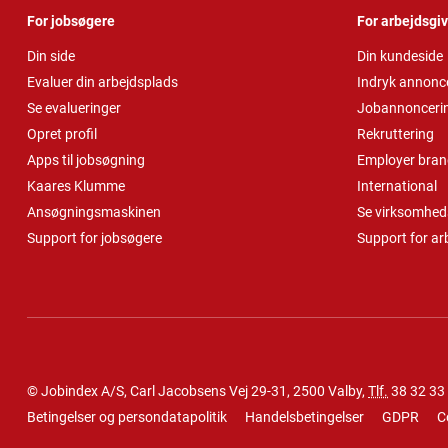
For jobsøgere
For arbejdsgi
Din side
Din kundeside
Evaluer din arbejdsplads
Indryk annonc
Se evalueringer
Jobannonceri
Opret profil
Rekruttering
Apps til jobsøgning
Employer bran
Kaares Klumme
International
Ansøgningsmaskinen
Se virksomheds
Support for jobsøgere
Support for ar
© Jobindex A/S, Carl Jacobsens Vej 29-31, 2500 Valby,
Tlf.
38 32 33
Betingelser og persondatapolitik
Handelsbetingelser
GDPR
C