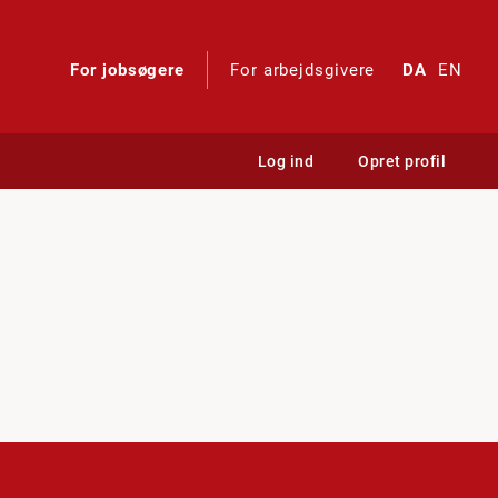
For jobsøgere
For arbejdsgivere
DA
EN
Log ind
Opret profil