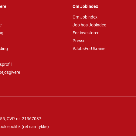
vere
Om Jobindex
Om Jobindex
e
Job hos Jobindex
ng
For investorer
Presse
ding
#JobsForUkraine
profil
bejdsgivere
 55
, CVR-nr. 21367087
ookiepolitik
(
ret samtykke
)