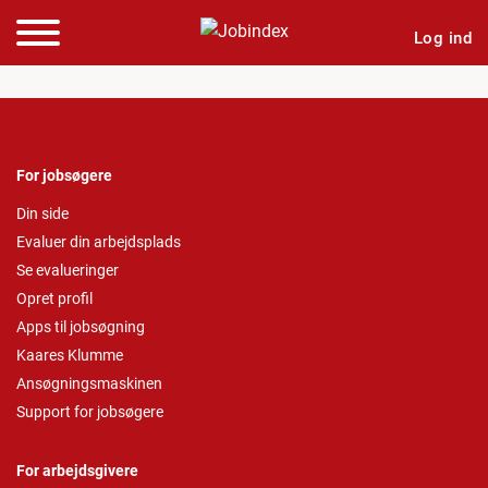
Log ind
For jobsøgere
Din side
Evaluer din arbejdsplads
Se evalueringer
Opret profil
Apps til jobsøgning
Kaares Klumme
Ansøgningsmaskinen
Support for jobsøgere
For arbejdsgivere