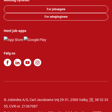
Modtag nyheder
For jobsøgere
For arbejdsgivere
Hent job-apps
Følg os
© Jobindex A/S, Carl Jacobsens Vej 29-31, 2500 Valby,
Tlf.
38 32 33
55
, CVR-nr. 21367087