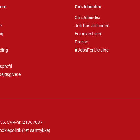
vere
Om Jobindex
Om Jobindex
e
Job hos Jobindex
ng
For investorer
Presse
ding
#JobsForUkraine
profil
bejdsgivere
 55
, CVR-nr. 21367087
ookiepolitik
(
ret samtykke
)