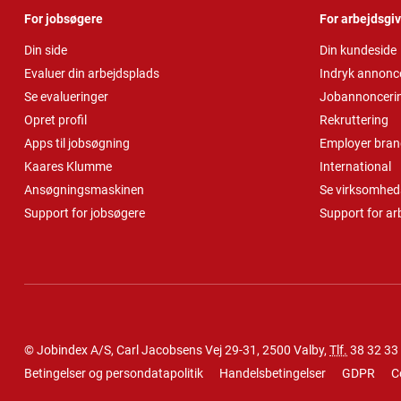
For jobsøgere
For arbejdsgi
Din side
Din kundeside
Evaluer din arbejdsplads
Indryk annonc
Se evalueringer
Jobannonceri
Opret profil
Rekruttering
Apps til jobsøgning
Employer bran
Kaares Klumme
International
Ansøgningsmaskinen
Se virksomheds
Support for jobsøgere
Support for ar
© Jobindex A/S, Carl Jacobsens Vej 29-31, 2500 Valby,
Tlf.
38 32 33
Betingelser og persondatapolitik
Handelsbetingelser
GDPR
C