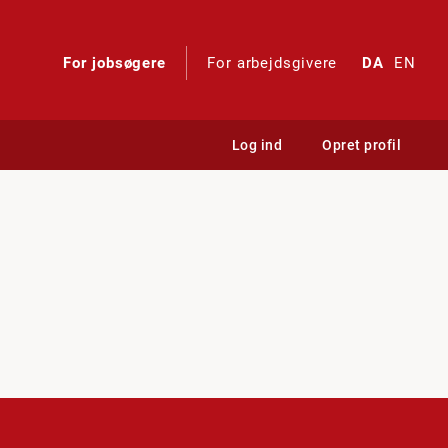
For jobsøgere
For arbejdsgivere
DA
EN
Log ind
Opret profil