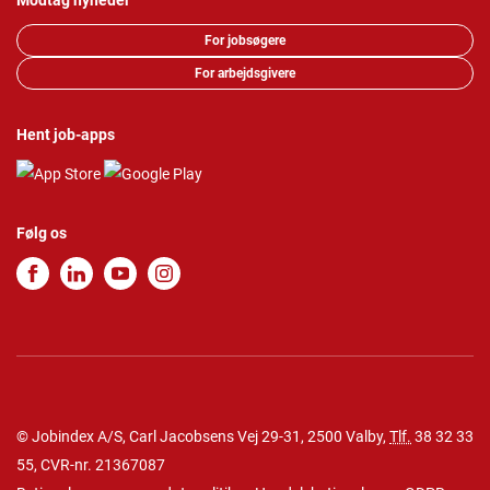
Modtag nyheder
For jobsøgere
For arbejdsgivere
Hent job-apps
Følg os
© Jobindex A/S, Carl Jacobsens Vej 29-31, 2500 Valby,
Tlf.
38 32 33
55
, CVR-nr. 21367087