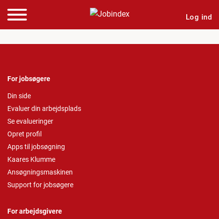
Log ind
For jobsøgere
Din side
Evaluer din arbejdsplads
Se evalueringer
Opret profil
Apps til jobsøgning
Kaares Klumme
Ansøgningsmaskinen
Support for jobsøgere
For arbejdsgivere