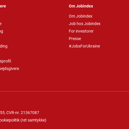
vere
Om Jobindex
Om Jobindex
e
Job hos Jobindex
ng
For investorer
Presse
ding
#JobsForUkraine
profil
bejdsgivere
 55
, CVR-nr. 21367087
ookiepolitik
(
ret samtykke
)