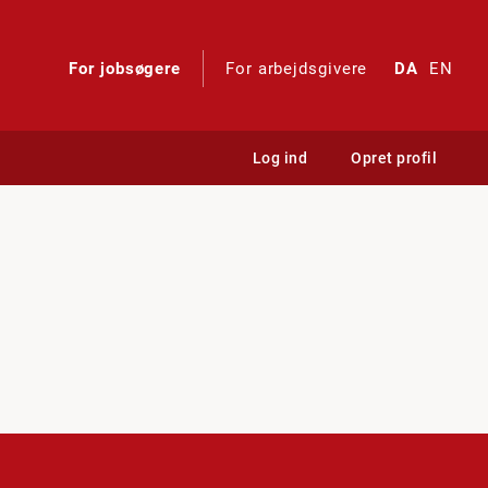
For jobsøgere
For arbejdsgivere
DA
EN
Log ind
Opret profil