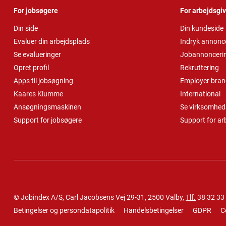
For jobsøgere
For arbejdsgi
Din side
Din kundeside
Evaluer din arbejdsplads
Indryk annonc
Se evalueringer
Jobannonceri
Opret profil
Rekruttering
Apps til jobsøgning
Employer bran
Kaares Klumme
International
Ansøgningsmaskinen
Se virksomheds
Support for jobsøgere
Support for ar
© Jobindex A/S, Carl Jacobsens Vej 29-31, 2500 Valby,
Tlf.
38 32 33
Betingelser og persondatapolitik
Handelsbetingelser
GDPR
C