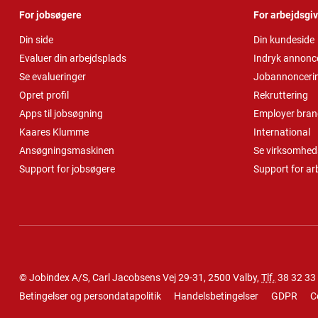
For jobsøgere
For arbejdsgi
Din side
Din kundeside
Evaluer din arbejdsplads
Indryk annonc
Se evalueringer
Jobannonceri
Opret profil
Rekruttering
Apps til jobsøgning
Employer bran
Kaares Klumme
International
Ansøgningsmaskinen
Se virksomheds
Support for jobsøgere
Support for ar
© Jobindex A/S, Carl Jacobsens Vej 29-31, 2500 Valby,
Tlf.
38 32 33
Betingelser og persondatapolitik
Handelsbetingelser
GDPR
C