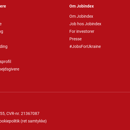
vere
Om Jobindex
Om Jobindex
e
Job hos Jobindex
ng
For investorer
Presse
ding
#JobsForUkraine
profil
bejdsgivere
 55
, CVR-nr. 21367087
ookiepolitik
(
ret samtykke
)