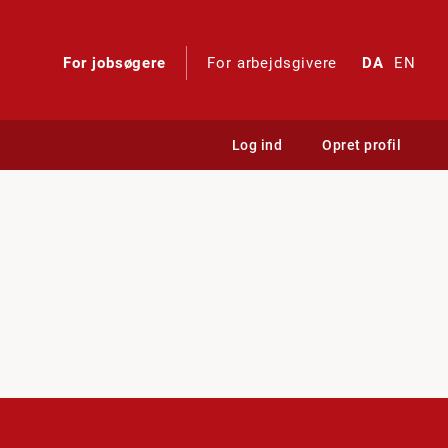
For jobsøgere
For arbejdsgivere
DA
EN
Log ind
Opret profil