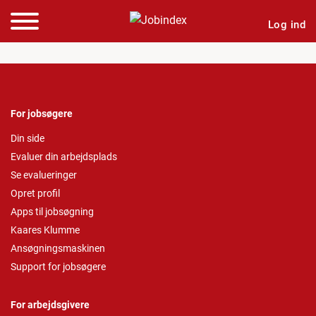
Log ind
For jobsøgere
Din side
Evaluer din arbejdsplads
Se evalueringer
Opret profil
Apps til jobsøgning
Kaares Klumme
Ansøgningsmaskinen
Support for jobsøgere
For arbejdsgivere