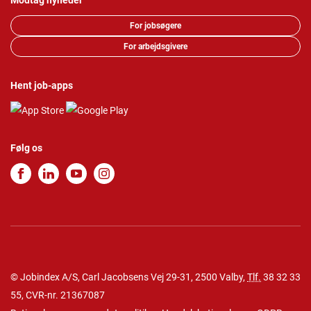
Modtag nyheder
For jobsøgere
For arbejdsgivere
Hent job-apps
Følg os
© Jobindex A/S, Carl Jacobsens Vej 29-31, 2500 Valby,
Tlf.
38 32 33
55
, CVR-nr. 21367087