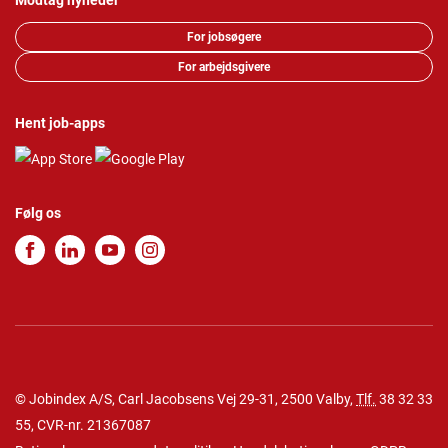
Modtag nyheder
For jobsøgere
For arbejdsgivere
Hent job-apps
Følg os
© Jobindex A/S, Carl Jacobsens Vej 29-31, 2500 Valby,
Tlf.
38 32 33
55
, CVR-nr. 21367087