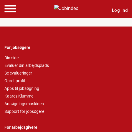
Log ind
For jobsøgere
Din side
Evaluer din arbejdsplads
Se evalueringer
Opret profil
Apps til jobsøgning
Kaares Klumme
Ansøgningsmaskinen
Support for jobsøgere
For arbejdsgivere