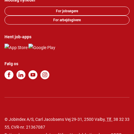
Modtag nyheder
For jobsøgere
For arbejdsgivere
Hent job-apps
Følg os
© Jobindex A/S, Carl Jacobsens Vej 29-31, 2500 Valby,
Tlf.
38 32 33
55
, CVR-nr. 21367087