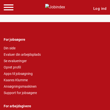
Log ind
For jobsøgere
Din side
Evaluer din arbejdsplads
Se evalueringer
Opret profil
Apps til jobsøgning
Kaares Klumme
Ansøgningsmaskinen
Support for jobsøgere
For arbejdsgivere