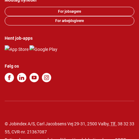
Modtag nyheder
For jobsøgere
For arbejdsgivere
Hent job-apps
Følg os
© Jobindex A/S, Carl Jacobsens Vej 29-31, 2500 Valby,
Tlf.
38 32 33
55
, CVR-nr. 21367087