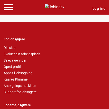
Log ind
For jobsøgere
Din side
Evaluer din arbejdsplads
Se evalueringer
Opret profil
Apps til jobsøgning
Kaares Klumme
Ansøgningsmaskinen
Support for jobsøgere
For arbejdsgivere