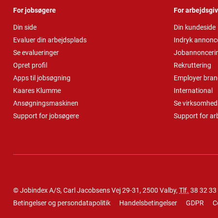
For jobsøgere
For arbejdsgi
Din side
Din kundeside
Evaluer din arbejdsplads
Indryk annonc
Se evalueringer
Jobannonceri
Opret profil
Rekruttering
Apps til jobsøgning
Employer bran
Kaares Klumme
International
Ansøgningsmaskinen
Se virksomheds
Support for jobsøgere
Support for ar
© Jobindex A/S, Carl Jacobsens Vej 29-31, 2500 Valby,
Tlf.
38 32 33
Betingelser og persondatapolitik
Handelsbetingelser
GDPR
C