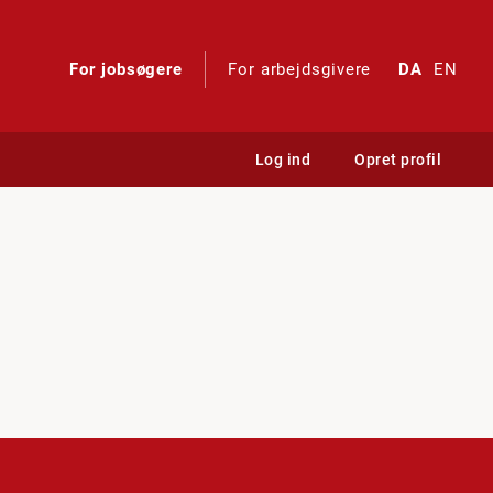
For jobsøgere
For arbejdsgivere
DA
EN
Log ind
Opret profil