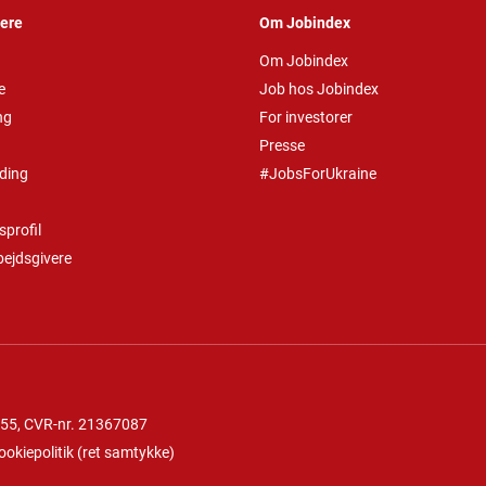
vere
Om Jobindex
Om Jobindex
e
Job hos Jobindex
ng
For investorer
Presse
ding
#JobsForUkraine
profil
bejdsgivere
 55
, CVR-nr. 21367087
ookiepolitik
(
ret samtykke
)