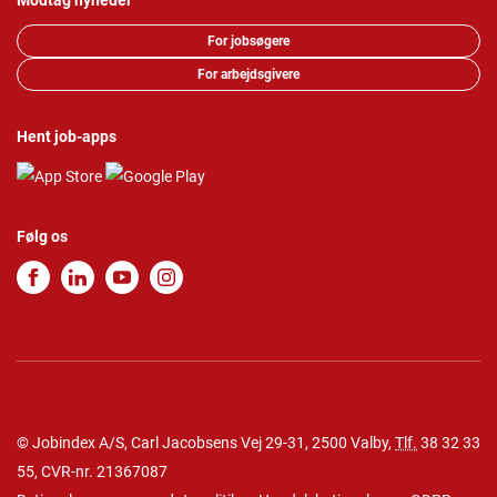
Modtag nyheder
For jobsøgere
For arbejdsgivere
Hent job-apps
Følg os
© Jobindex A/S, Carl Jacobsens Vej 29-31, 2500 Valby,
Tlf.
38 32 33
55
, CVR-nr. 21367087