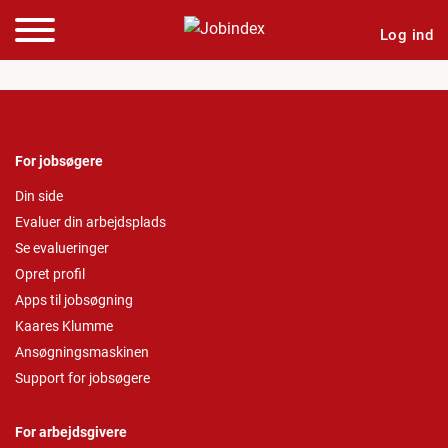
Log ind
For jobsøgere
Din side
Evaluer din arbejdsplads
Se evalueringer
Opret profil
Apps til jobsøgning
Kaares Klumme
Ansøgningsmaskinen
Support for jobsøgere
For arbejdsgivere