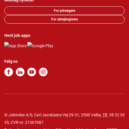
Modtag nyheder
For jobsøgere
For arbejdsgivere
Hent job-apps
Følg os
© Jobindex A/S, Carl Jacobsens Vej 29-31, 2500 Valby,
Tlf.
38 32 33
55
, CVR-nr. 21367087