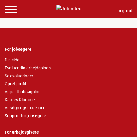
Log ind
For jobsøgere
Din side
Evaluer din arbejdsplads
Se evalueringer
Opret profil
Apps til jobsøgning
Kaares Klumme
Ansøgningsmaskinen
Support for jobsøgere
For arbejdsgivere