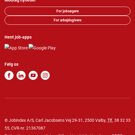
Modtag nyheder
For jobsøgere
For arbejdsgivere
Hent job-apps
Følg os
© Jobindex A/S, Carl Jacobsens Vej 29-31, 2500 Valby,
Tlf.
38 32 33
55
, CVR-nr. 21367087