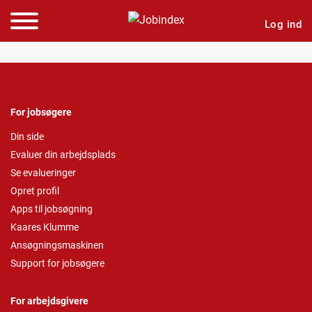
Log ind
For jobsøgere
Din side
Evaluer din arbejdsplads
Se evalueringer
Opret profil
Apps til jobsøgning
Kaares Klumme
Ansøgningsmaskinen
Support for jobsøgere
For arbejdsgivere