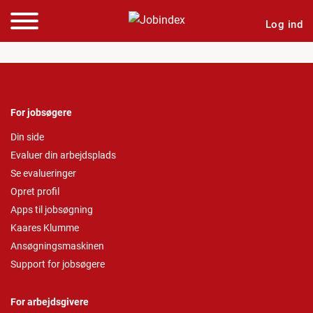
Log ind
For jobsøgere
Din side
Evaluer din arbejdsplads
Se evalueringer
Opret profil
Apps til jobsøgning
Kaares Klumme
Ansøgningsmaskinen
Support for jobsøgere
For arbejdsgivere