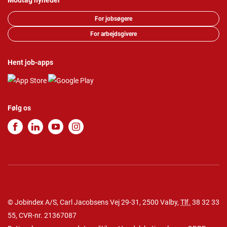
Modtag nyheder
For jobsøgere
For arbejdsgivere
Hent job-apps
Følg os
© Jobindex A/S, Carl Jacobsens Vej 29-31, 2500 Valby,
Tlf.
38 32 33
55
, CVR-nr. 21367087