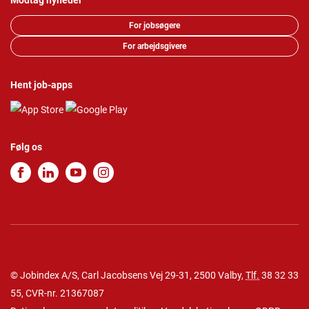
Modtag nyheder
For jobsøgere
For arbejdsgivere
Hent job-apps
Følg os
© Jobindex A/S, Carl Jacobsens Vej 29-31, 2500 Valby,
Tlf.
38 32 33
55
, CVR-nr. 21367087