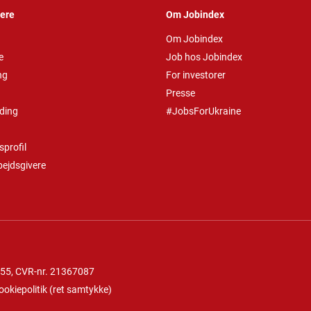
vere
Om Jobindex
Om Jobindex
e
Job hos Jobindex
ng
For investorer
Presse
ding
#JobsForUkraine
profil
bejdsgivere
 55
, CVR-nr. 21367087
ookiepolitik
(
ret samtykke
)