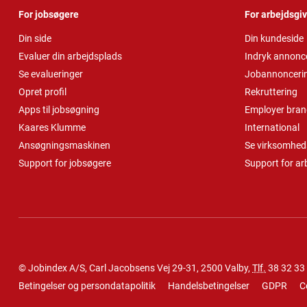
For jobsøgere
For arbejdsgi
Din side
Din kundeside
Evaluer din arbejdsplads
Indryk annonc
Se evalueringer
Jobannonceri
Opret profil
Rekruttering
Apps til jobsøgning
Employer bran
Kaares Klumme
International
Ansøgningsmaskinen
Se virksomheds
Support for jobsøgere
Support for ar
© Jobindex A/S, Carl Jacobsens Vej 29-31, 2500 Valby,
Tlf.
38 32 33
Betingelser og persondatapolitik
Handelsbetingelser
GDPR
C